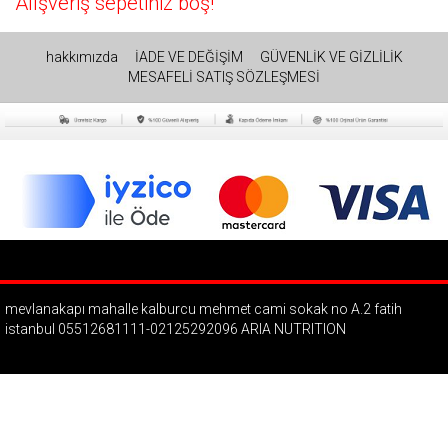
Alışveriş sepetiniz boş!
hakkımızda
İADE VE DEĞİŞİM
GÜVENLİK VE GİZLİLİK
MESAFELİ SATIŞ SÖZLEŞMESİ
mevlanakapı mahalle kalburcu mehmet cami sokak no A.2 fatih
istanbul 05512681111-02125292096 ARIA NUTRITION