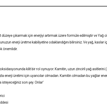
düzeye çıkarmak için enerjiyi artırmak üzere formüle edilmiştir ve Yağ oks
uzun enerji üretme kabiliyetine odaklandığını bilirsiniz. Ve yağ, kaslar iç
 önemlidir.
oksidasyonunda kilit bir rol oynuyor. Karnitin, uzun zincirli yağ asitlerini 
zla enerji üretimi için uyarıcılar olmadan. Karnitin olmadan bu yağlar ene
ta isteyeceğiniz son şey. Onlar'
ici
addesi