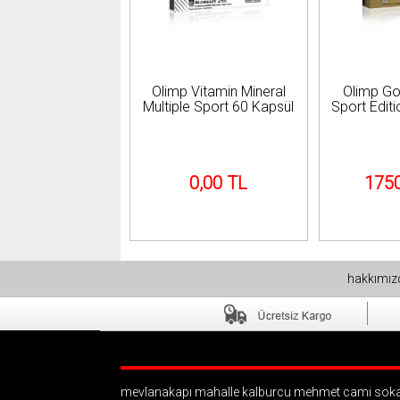
Olimp Vitamin Mineral
Olimp G
Multiple Sport 60 Kapsül
Sport Edit
0,00 TL
1750
hakkımı
mevlanakapı mahalle kalburcu mehmet cami soka