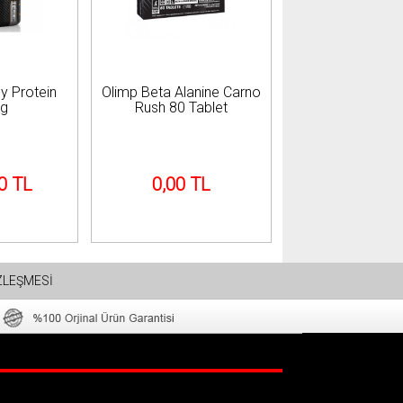
y Protein
Olimp Beta Alanine Carno
0g
Rush 80 Tablet
0 TL
0,00 TL
ZLEŞMESİ