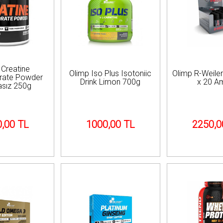
 Creatine
Olimp Iso Plus Isotoniic
Olimp R-Weile
rate Powder
Drink Limon 700g
x 20 A
sız 250g
,00 TL
1000,00 TL
2250,0