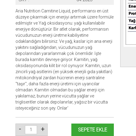
Aria Nutrition Carnitine Liquid, performansı en üst
düzeye çıkarmak için enerjiyi artırmak üzere formüle
edilmiştir ve Yağ oksidasyonu: yağı kullanılabilir
enerjiye dönüştürür. Bir atlet olarak, performansın
vücudunuzun enerji üretme kabiliyetine
odaklandığını bilirsiniz. Ve yağ, kaslar için ana enerji
yakıtını sağladığından, vücudunuzun yağ
depolarından yararlanmak çok önemlidir. İşte
burada karnitin devreye giriyor. Karnitin, yağ
oksidasyonunda kilit bir rol oynuyor. Karnitin, uzun
zincirli yağ asitlerini (en yüksek enerjili gıda yakıtları)
mitokondriyal zardan hücrenin enerji santraline
"taşır", daha fazla enerji üretimi için uyarıcılar
olmadan. Karnitin olmadan bu yağlar enerji için
yakılamaz; bunun yerine vücutta yağlar ve
trigliseritler olarak depolanırlar, yağsız bir vücutta
isteyeceğiniz son şey. Onlar'
-
+
SEPETE EKLE