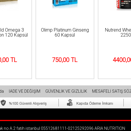
old Omega 3
Olimp Platinum Ginseng
Nutrend Whe
ion 120 Kapsül
60 Kapsül
225
,00 TL
750,00 TL
4400,0
zda
İADE VE DEĞİŞİM
GÜVENLİK VE GİZLİLİK
MESAFELİ SATIŞ SÖ
k no A.2 fatih istanbul 05512681111-02125292096 ARIA NUTRITION