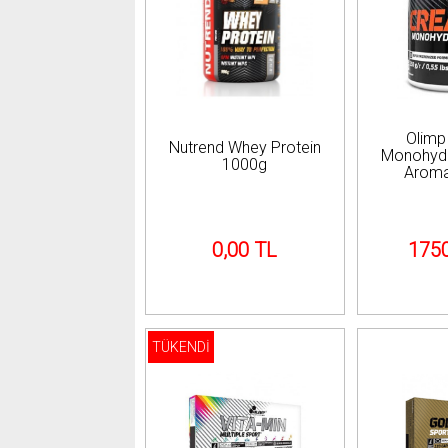
Olimp
Nutrend Whey Protein
Monohyd
1000g
Aroma
0,00 TL
1750
TÜKENDİ