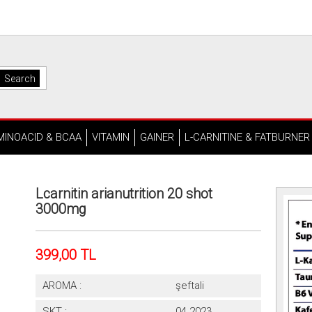
MINOACID & BCAA
VITAMIN
GAINER
L-CARNITINE & FATBURNER
Lcarnitin arianutrition 20 shot
3000mg
399,00 TL
AROMA :
şeftali
SKT :
04.2023