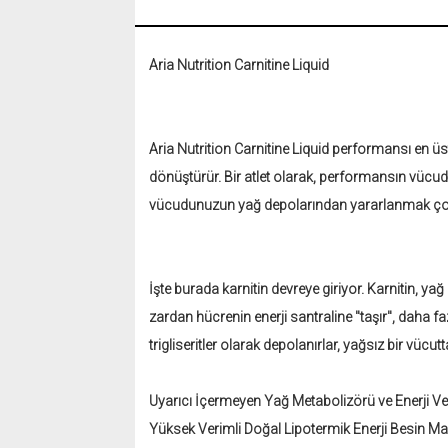
Aria Nutrition Carnitine Liquid
Aria Nutrition Carnitine Liquid
performansı en üst 
dönüştürür. Bir atlet olarak, performansın vücudun
vücudunuzun yağ depolarından yararlanmak çok
İşte burada karnitin devreye giriyor. Karnitin, yağ 
zardan hücrenin enerji santraline "taşır", daha fa
trigliseritler olarak depolanırlar, yağsız bir vücut
Uyarıcı İçermeyen Yağ Metabolizörü ve Enerji Ver
Yüksek Verimli Doğal Lipotermik Enerji Besin M