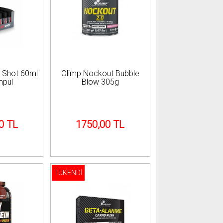
r Shot 60ml
Olimp Nockout Bubble
mpul
Blow 305g
0 TL
1750,00 TL
TÜKENDİ