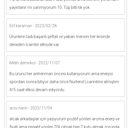
yayınlanır mı sanmıyorum 10. Tüp bitti tık yok
Elif karaman - 2023/02/28 :
Ürünlerin tadı başarılı şeftali ve yaban mersini her ikisinde
denedim lcarntin etkside var
Melih demirkol - 2022/11/07 :
Bu ürünü her antrenman öncesi kullanıyorum ama enerjisi
spordan sonra bitiyor daha önce Nurtend Lcarinitine almıştım
4/5 saat etkisi devam ediyordu
arzu narin - 2022/11/04 :
alcak arkadaşlar için yazıyorum pozitif yönleri aroma enerji ve
fiyatı ama negatif yönleri 20li olmalı hep 2 kutu almak zorunda