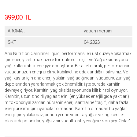
399,00 TL
AROMA :
yaban mersini
SKT :
04.2023
Aria Nutrition Carnitine Liquid, performansı en üst düzeye çıkarmak
için enerjiyi artırmak üzere formüle edilmiştir ve Yağ oksidasyonu:
yağı kullanılabilir enerjiye dönüştürür. Bir atlet olarak, performansın
vücudunuzun enerji üretme kabiliyetine odaklandığını bilirsiniz. Ve
yağ, kaslar için ana enerji yakıtını sağladığından, vücudunuzun yağ
depolarından yararlanmak çok önemlidir. İşte burada karnitin
devreye giriyor. Karnitin, yağ oksidasyonunda kilit bir rol oynuyor.
Karnitin, uzun zincirli yağ asitlerini (en yüksek enerjili gıda yakıtları)
mitokondriyal zardan hücrenin enerji santraline "taşır", daha fazla
enerji üretimi için uyarıcılar olmadan. Karnitin olmadan bu yağlar
enerji için yakılamaz; bunun yerine vücutta yağlar ve trigliseritler
olarak depolanırlar, yağsız bir vücutta isteyeceğiniz son şey. Onlar'