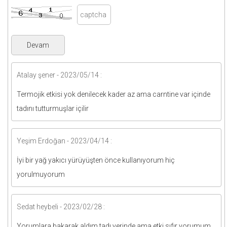
Atalay şener - 2023/05/14 :
Termojik etkisi yok denilecek kader az ama carntine var içinde
tadını tutturmuşlar içilir
Yeşim Erdoğan - 2023/04/14 :
İyi bir yağ yakıcı yürüyüşten önce kullanıyorum hiç
yorulmuyorum
Sedat heybeli - 2023/02/28 :
Yorumlara bakarak aldım tadı yerinde ama etki sıfır yorumum