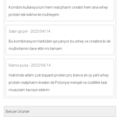
Kombini kullanıyorum hem real pharm creatin hem aria whey
protein tek kelime ile mühteşem
Sabri göçer - 2023/04/14 :
Bu kombinasyon harbiden işe yarıyor bu whey ve creatine bi de
multivitamin ilave ettin mi tamam
Ramiz pusa - 2023/04/14 :
İndirimde aldım çok başarılı protein pro bence en iyi yerli whey
protein realpharm kreatin de Polonya menşeli ve özellikle tadı
muazzam tavsiye ederim
Benzer Ürünler