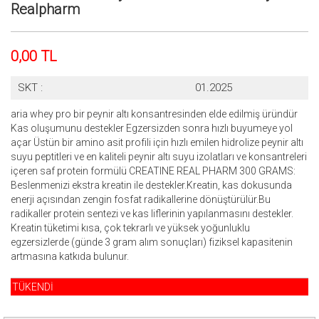
Realpharm
0,00 TL
SKT :
01.2025
aria whey pro bir peynir altı konsantresinden elde edilmiş üründür
Kas oluşumunu destekler Egzersizden sonra hızlı buyumeye yol
açar Üstün bir amino asit profili için hızlı emilen hidrolize peynir altı
suyu peptitleri ve en kaliteli peynir altı suyu izolatları ve konsantreleri
içeren saf protein formülü CREATINE REAL PHARM 300 GRAMS:
Beslenmenizi ekstra kreatin ile destekler.Kreatin, kas dokusunda
enerji açısından zengin fosfat radikallerine dönüştürülür.Bu
radikaller protein sentezi ve kas liflerinin yapılanmasını destekler.
Kreatin tüketimi kısa, çok tekrarlı ve yüksek yoğunluklu
egzersizlerde (günde 3 gram alım sonuçları) fiziksel kapasitenin
artmasına katkıda bulunur.
TÜKENDİ