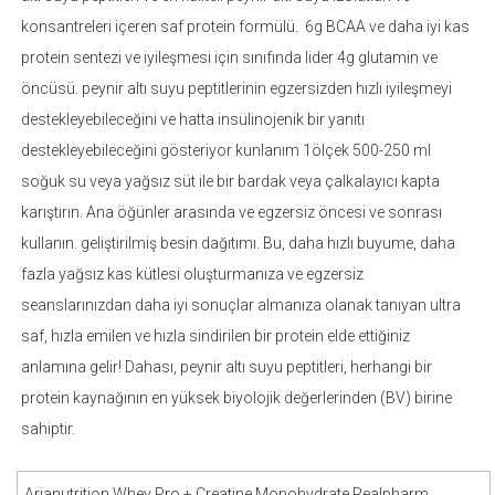
konsantreleri içeren saf protein formülü. 6g BCAA ve daha iyi kas
protein sentezi ve iyileşmesi için sınıfında lider 4g glutamin ve
öncüsü. peynir altı suyu peptitlerinin egzersizden hızlı iyileşmeyi
destekleyebileceğini ve hatta insülinojenik bir yanıtı
destekleyebileceğini gösteriyor kunlanım 1ölçek 500-250 ml
soğuk su veya yağsız süt ile bir bardak veya çalkalayıcı kapta
karıştırın. Ana öğünler arasında ve egzersiz öncesi ve sonrası
kullanın. geliştirilmiş besin dağıtımı. Bu, daha hızlı buyume, daha
fazla yağsız kas kütlesi oluşturmanıza ve egzersiz
seanslarınızdan daha iyi sonuçlar almanıza olanak tanıyan ultra
saf, hızla emilen ve hızla sindirilen bir protein elde ettiğiniz
anlamına gelir! Dahası, peynir altı suyu peptitleri, herhangi bir
protein kaynağının en yüksek biyolojik değerlerinden (BV) birine
sahiptir.
Arianutrition Whey Pro + Creatine Monohydrate Realpharm