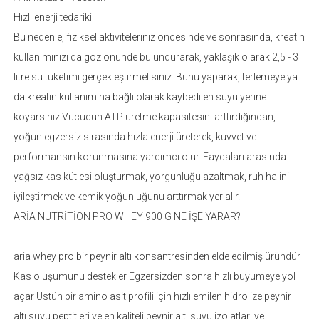
Hızlı enerji tedariki
Bu nedenle, fiziksel aktiviteleriniz öncesinde ve sonrasında, kreatin
kullanımınızı da göz önünde bulundurarak, yaklaşık olarak 2,5 - 3
litre su tüketimi gerçekleştirmelisiniz. Bunu yaparak, terlemeye ya
da kreatin kullanımına bağlı olarak kaybedilen suyu yerine
koyarsınız.Vücudun ATP üretme kapasitesini arttırdığından,
yoğun egzersiz sırasında hızla enerji üreterek, kuvvet ve
performansın korunmasına yardımcı olur. Faydaları arasında
yağsız kas kütlesi oluşturmak, yorgunluğu azaltmak, ruh halini
iyileştirmek ve kemik yoğunluğunu arttırmak yer alır.
ARİA NUTRİTİON PRO WHEY 900 G NE İŞE YARAR?
aria whey pro bir peynir altı konsantresinden elde edilmiş üründür
Kas oluşumunu destekler Egzersizden sonra hızlı buyumeye yol
açar Üstün bir amino asit profili için hızlı emilen hidrolize peynir
altı suyu peptitleri ve en kaliteli peynir altı suyu izolatları ve