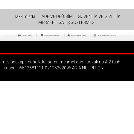
hakkımızda
İADE VE DEĞİŞİM
GÜVENLİK VE GİZLİLİK
MESAFELİ SATIŞ SÖZLEŞMESİ
mevlanakapı mahalle kalburcu mehmet cami sokak no A.2 fatih
istanbul 05512681111-02125292096 ARIA NUTRITION