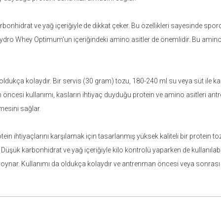
hidrat ve yağ içeriğiyle de dikkat çeker. Bu özellikleri sayesinde sporc
m Hydro Whey Optimum'un içeriğindeki amino asitler de önemlidir. Bu amin
kça kolaydır. Bir servis (30 gram) tozu, 180-240 ml su veya süt ile karı
 öncesi kullanımı, kasların ihtiyaç duyduğu protein ve amino asitleri an
ümesini sağlar.
ihtiyaçlarını karşılamak için tasarlanmış yüksek kaliteli bir protein toz
. Düşük karbonhidrat ve yağ içeriğiyle kilo kontrolü yaparken de kullanılabi
ynar. Kullanımı da oldukça kolaydır ve antrenman öncesi veya sonrası ku