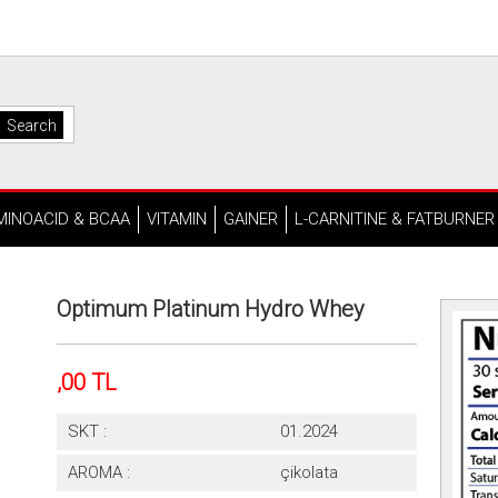
MINOACID & BCAA
VITAMIN
GAINER
L-CARNITINE & FATBURNER
Optimum Platinum Hydro Whey
,00 TL
SKT :
01.2024
AROMA :
çikolata