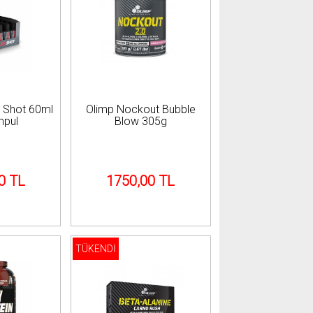
r Shot 60ml
Olimp Nockout Bubble
mpul
Blow 305g
0 TL
1750,00 TL
TÜKENDİ