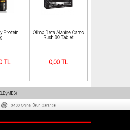
y Protein
Olimp Beta Alanine Carno
0g
Rush 80 Tablet
0 TL
0,00 TL
ZLEŞMESİ