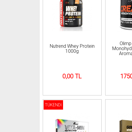
Olimp
Nutrend Whey Protein
Monohyd
1000g
Aroma
0,00 TL
1750
TÜKENDİ