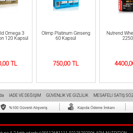
old Omega 3
Olimp Platinum Ginseng
Nutrend Whe
ion 120 Kapsül
60 Kapsül
225
,00 TL
750,00 TL
4400,0
zda
İADE VE DEĞİŞİM
GÜVENLİK VE GİZLİLİK
MESAFELİ SATIŞ SÖ