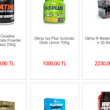
 Creatine
Olimp Iso Plus Isotoniic
Olimp R-Weile
rate Powder
Drink Limon 700g
x 20 A
sız 250g
,00 TL
1000,00 TL
2250,0