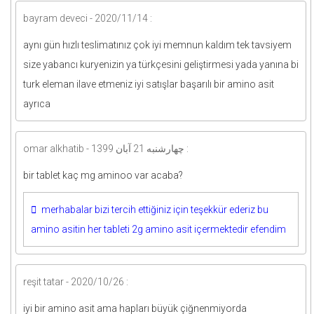
bayram deveci - 2020/11/14 :
aynı gün hızlı teslimatınız çok iyi memnun kaldım tek tavsiyem
size yabancı kuryenizin ya türkçesini geliştirmesi yada yanına bi
turk eleman ilave etmeniz iyi satışlar başarılı bir amino asit
ayrıca
omar alkhatib - چهارشنبه 21 آبان 1399 :
bir tablet kaç mg aminoo var acaba?
merhabalar bizi tercih ettiğiniz için teşekkür ederiz bu
amino asitin her tableti 2g amino asit içermektedir efendim
reşit tatar - 2020/10/26 :
iyi bir amino asit ama hapları büyük çiğnenmiyorda