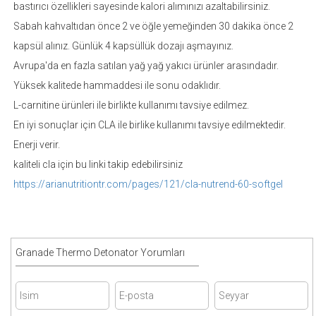
bastırıcı özellikleri sayesinde kalori alımınızı azaltabilirsiniz.
Sabah kahvaltıdan önce 2 ve öğle yemeğinden 30 dakika önce 2
kapsül alınız. Günlük 4 kapsüllük dozajı aşmayınız.
Avrupa'da en fazla satılan yağ yağ yakıcı ürünler arasındadır.
Yüksek kalitede hammaddesi ile sonu odaklıdır.
L-carnitine ürünleri ile birlikte kullanımı tavsiye edilmez.
En iyi sonuçlar için CLA ile birlike kullanımı tavsiye edilmektedir.
Enerji verir.
kaliteli cla için bu linki takip edebilirsiniz
https://arianutritiontr.com/pages/121/cla-nutrend-60-softgel
Granade Thermo Detonator Yorumları