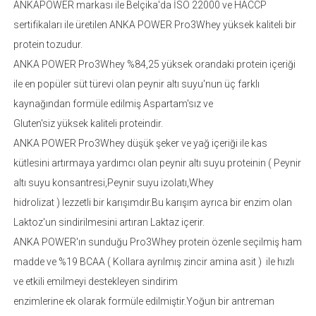
ANKAPOWER markası ile Belçika'da İSO 22000 ve HACCP
sertifikaları ile üretilen ANKA POWER Pro3Whey yüksek kaliteli bir
protein tozudur.
ANKA POWER Pro3Whey %84,25 yüksek orandaki protein içeriği
ile en popüler süt türevi olan peynir altı suyu'nun üç farklı
kaynağından formüle edilmiş Aspartam'sız ve
Gluten'siz yüksek kaliteli proteindir.
ANKA POWER Pro3Whey düşük şeker ve yağ içeriği ile kas
kütlesini artırmaya yardımcı olan peynir altı suyu proteinin ( Peynir
altı suyu konsantresi,Peynir suyu izolatı,Whey
hidrolizat ) lezzetli bir karışımdır.Bu karışım ayrıca bir enzim olan
Laktoz'un sindirilmesini artıran Laktaz içerir.
ANKA POWER'ın sunduğu Pro3Whey protein özenle seçilmiş ham
madde ve %19 BCAA ( Kollara ayrılmış zincir amina asit ) ile hızlı
ve etkili emilmeyi destekleyen sindirim
enzimlerine ek olarak formüle edilmiştir.Yoğun bir antreman