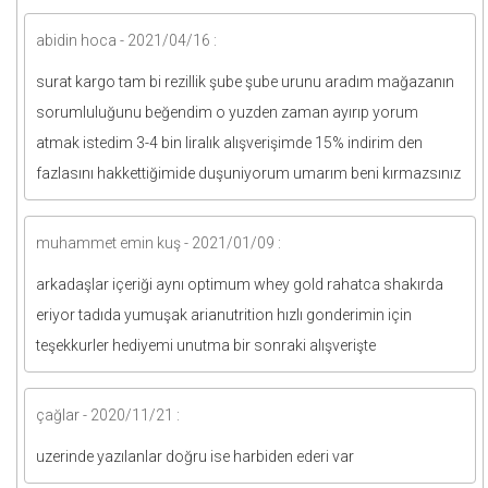
abidin hoca - 2021/04/16 :
surat kargo tam bi rezillik şube şube urunu aradım mağazanın
sorumluluğunu beğendim o yuzden zaman ayırıp yorum
atmak istedim 3-4 bin liralık alışverişimde 15% indirim den
fazlasını hakkettiğimide duşuniyorum umarım beni kırmazsınız
muhammet emin kuş - 2021/01/09 :
arkadaşlar içeriği aynı optimum whey gold rahatca shakırda
eriyor tadıda yumuşak arianutrition hızlı gonderimin için
teşekkurler hediyemi unutma bir sonraki alışverişte
çağlar - 2020/11/21 :
uzerinde yazılanlar doğru ise harbiden ederi var