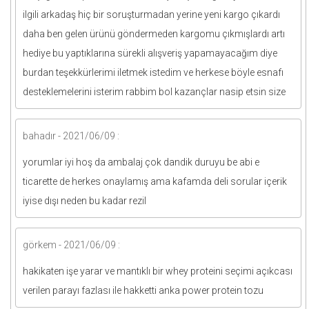
ilgili arkadaş hiç bir soruşturmadan yerine yeni kargo çıkardı
daha ben gelen ürünü göndermeden kargomu çıkmışlardı artı
hediye bu yaptıklarına sürekli alışveriş yapamayacağım diye
burdan teşekkürlerimi iletmek istedim ve herkese böyle esnafı
desteklemelerini isterim rabbim bol kazançlar nasip etsin size
bahadır - 2021/06/09 :
yorumlar iyi hoş da ambalaj çok dandik duruyu be abi e
ticarette de herkes onaylamış ama kafamda deli sorular içerik
iyise dışı neden bu kadar rezil
görkem - 2021/06/09 :
hakikaten işe yarar ve mantıklı bir whey proteini seçimi açıkcası
verilen parayı fazlası ile hakketti anka power protein tozu