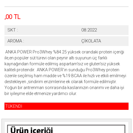
,00 TL
SKT :
08.2022
AROMA :
ÇİKOLATA
ANKA POWER Pro3Whey %84.25 yüksek orandaki protein içeriği
ile,en popüler süt türevi olan peynir altı suyunun üç farklı
kaynağından formüle edilmiş aspartam'sız ve gluten'siz yüksek
kaliteli proteindir. ANKA POWER'ın sunduğu Pro3Whey protein
özenle seçilmiş ham madde ve %19 BCAA ile hızlı ve etkili emilmeyi
destekleyen ,sindirim enzimlerine ek olarak formüle edilmiştir.
Yoğun bir antrenman sonrasında kaslarınızın onarımı ve daha iyi
bir iyileşme elde etmenize yardımcı olur.
TÜKENDİ