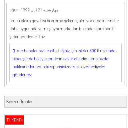
uğur - چهارشنبه 21 آبان 1399 :
ürünü aldım gayet iyi bi aroma şekere çalmıyor ama internette
daha uygunada varmış aynı markadan bu kadar kara bari bi
şeikır gonderseidinz
merhabalar bizi tercih ettiğiniz için tşkrler 500 tl uzerinde
siparişlerde hediye gönderimiz var efendim ama sizde
haklısınız bir sonraki siparişinizde size özel hediyeler
göndercez
Benzer Ürünler
TÜKENDİ