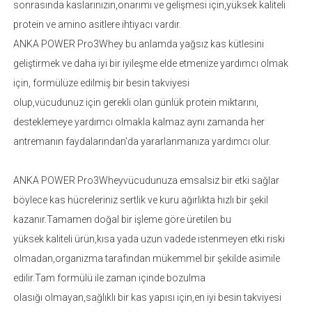
sonrasında kaslarınızın,onarımı ve gelişmesi için,yüksek kaliteli
protein ve amino asitlere ihtiyacı vardır.
ANKA POWER Pro3Whey bu anlamda yağsız kas kütlesini
geliştirmek ve daha iyi bir iyileşme elde etmenize yardımcı olmak
için, formülüze edilmiş bir besin takviyesi
olup,vücudunuz için gerekli olan günlük protein miktarını,
desteklemeye yardımcı olmakla kalmaz aynı zamanda her
antremanın faydalarından'da yararlanmanıza yardımcı olur.
ANKA POWER Pro3Wheyvücudunuza emsalsiz bir etki sağlar
böylece kas hücreleriniz sertlik ve kuru ağırlıkta hızlı bir şekil
kazanır.Tamamen doğal bir işleme göre üretilen bu
yüksek kaliteli ürün,kısa yada uzun vadede istenmeyen etki riski
olmadan,organizma tarafından mükemmel bir şekilde asimile
edilir.Tam formülü ile zaman içinde bozulma
olasığı olmayan,sağlıklı bir kas yapısı için,en iyi besin takviyesi