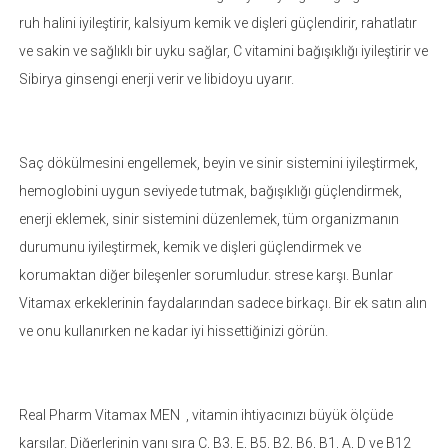
ruh halini iyileştirir, kalsiyum kemik ve dişleri güçlendirir, rahatlatır
ve sakin ve sağlıklı bir uyku sağlar, C vitamini bağışıklığı iyileştirir ve
Sibirya ginsengi enerji verir ve libidoyu uyarır.
Saç dökülmesini engellemek, beyin ve sinir sistemini iyileştirmek,
hemoglobini uygun seviyede tutmak, bağışıklığı güçlendirmek,
enerji eklemek, sinir sistemini düzenlemek, tüm organizmanın
durumunu iyileştirmek, kemik ve dişleri güçlendirmek ve
korumaktan diğer bileşenler sorumludur. strese karşı. Bunlar
Vitamax erkeklerinin faydalarından sadece birkaçı. Bir ek satın alın
ve onu kullanırken ne kadar iyi hissettiğinizi görün.
Real Pharm Vitamax MEN , vitamin ihtiyacınızı büyük ölçüde
karşılar. Diğerlerinin yanı sıra C, B3, E, B5, B2, B6, B1, A, D ve B12